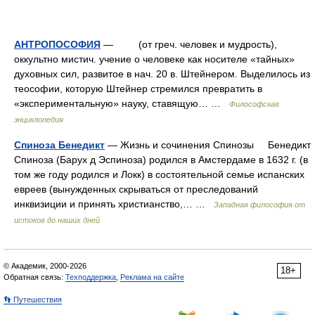
АНТРОПОСОФИЯ
— (от греч. человек и мудрость),
оккультно мистич. учение о человеке как носителе «тайных»
духовных сил, развитое в нач. 20 в. Штейнером. Выделилось из
теософии, которую Штейнер стремился превратить в
«экспериментальную» науку, ставящую… …
Философская
энциклопедия
Спиноза Бенедикт
— Жизнь и сочинения Спинозы Бенедикт
Спиноза (Барух д Эспиноза) родился в Амстердаме в 1632 г. (в
том же году родился и Локк) в состоятельной семье испанских
евреев (вынужденных скрываться от преследований
инквизиции и принять христианство,… …
Западная философия от
истоков до наших дней
© Академик, 2000-2026
18+
Обратная связь:
Техподдержка
,
Реклама на сайте
👣 Путешествия