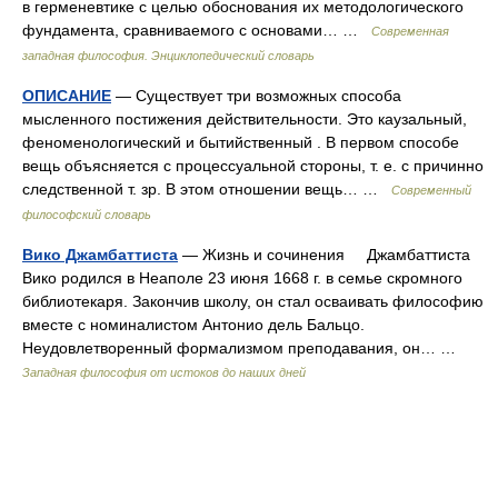
в герменевтике с целью обоснования их методологического
фундамента, сравниваемого с основами… …
Современная
западная философия. Энциклопедический словарь
ОПИСАНИЕ
— Существует три возможных способа
мысленного постижения действительности. Это каузальный,
феноменологический и бытийственный . В первом способе
вещь объясняется с процессуальной стороны, т. е. с причинно
следственной т. зр. В этом отношении вещь… …
Современный
философский словарь
Вико Джамбаттиста
— Жизнь и сочинения Джамбаттиста
Вико родился в Неаполе 23 июня 1668 г. в семье скромного
библиотекаря. Закончив школу, он стал осваивать философию
вместе с номиналистом Антонио дель Бальцо.
Неудовлетворенный формализмом преподавания, он… …
Западная философия от истоков до наших дней