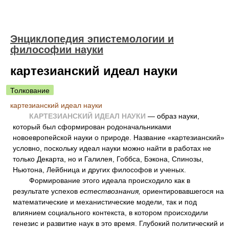
Энциклопедия эпистемологии и
философии науки
картезианский идеал науки
Толкование
картезианский идеал науки
КАРТЕЗИАНСКИЙ ИДЕАЛ НАУКИ
— образ науки,
который был сформирован родоначальниками
новоевропейской науки о природе. Название «картезианский»
условно, поскольку идеал науки можно найти в работах не
только Декарта, но и Галилея, Гоббса, Бэкона, Спинозы,
Ньютона, Лейбница и других философов и ученых.
Формирование этого идеала происходило как в
результате успехов
естествознания,
ориентировавшегося на
математические и механистические модели, так и под
влиянием социального контекста, в котором происходили
генезис и развитие наук в это время. Глубокий политический и