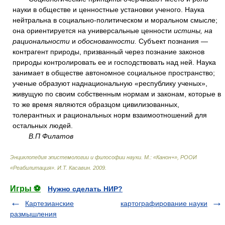
науки в обществе и ценностные установки ученого. Наука
нейтральна в социально-политическом и моральном смысле;
она ориентируется на универсальные ценности
истины, на
рациональности
и
обоснованности.
Субъект познания —
контрагент природы, призванный через познание законов
природы контролировать ее и господствовать над ней. Наука
занимает в обществе автономное социальное пространство;
ученые образуют наднациональную «республику ученых»,
живущую по своим собственным нормам и законам, которые в
то же время являются образцом цивилизованных,
толерантных и рациональных норм взаимоотношений для
остальных людей.
В.П Филатов
Энциклопедия эпистемологии и философии науки. М.: «Канон+», РООИ
«Реабилитация»
.
И.Т. Касавин
.
2009
.
Игры ⚽
Нужно сделать НИР?
Картезианские
картографирование науки
размышления